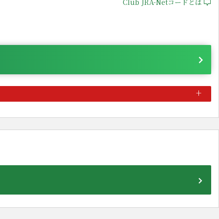
Club JRA-Netコードとは
+