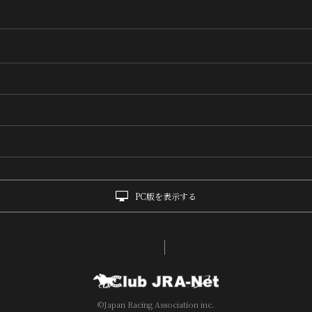
PC版を表示する
©Japan Racing Association inc.